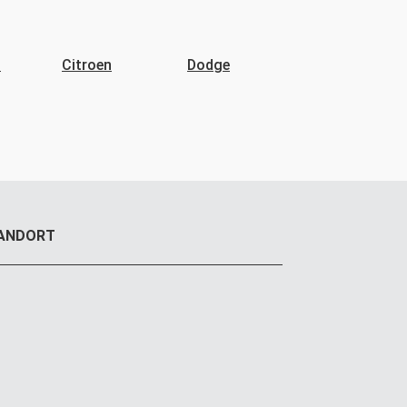
t
Citroen
Dodge
Fiat
ANDORT