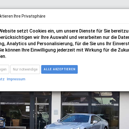
ktieren Ihre Privatsphäre
ebsite setzt Cookies ein, um unsere Dienste für Sie bereitzus
berücksichtigen wir Ihre Auswahl und verarbeiten nur die Date
g, Analytics und Personalisierung, für die Sie uns Ihr Einver
ie können Ihre Einwilligung jederzeit mit Wirkung für die Zuku
nkauf
Bewertungen
Blog
Unternehmen
en.
ungen
Nur notwendige
ALLE AKZEPTIEREN
utz
Impressum