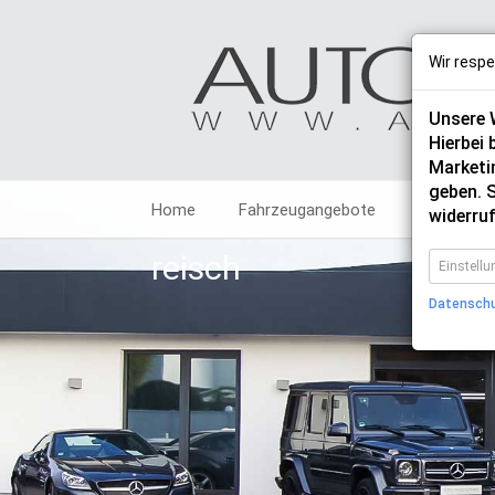
Wir respe
Unsere W
Hierbei 
Marketin
geben. S
Home
Fahrzeugangebote
Fahrzeuga
widerruf
reisch
Einstell
Datensch