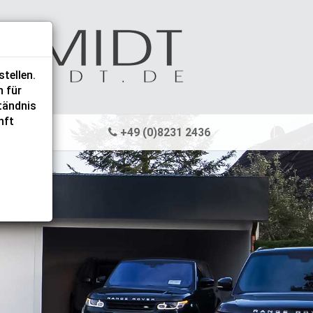
tellen.
n für
ständnis
nft
+49 (0)8231 2436